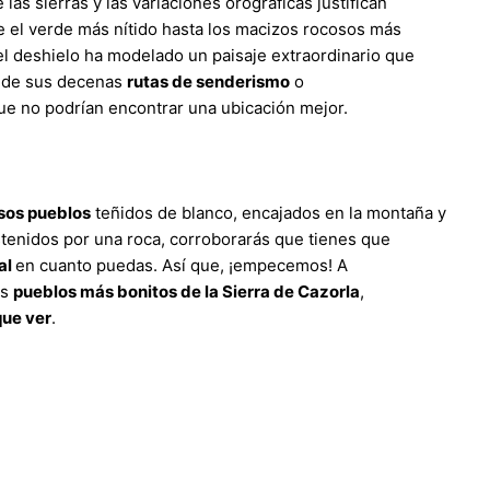
 las sierras y las variaciones orográficas justifican
e el verde más nítido hasta los macizos rocosos más
del deshielo ha modelado un paisaje extraordinario que
as de sus decenas
rutas de senderismo
o
e no podrían encontrar una ubicación mejor.
os pueblos
teñidos de blanco, encajados en la montaña y
tenidos por una roca, corroborarás que tienes que
al
en cuanto puedas. Así que, ¡empecemos! A
os
pueblos más bonitos de la Sierra de Cazorla
,
que ver
.