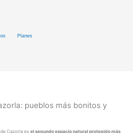
nos
Planes
azorla: pueblos más bonitos y
a de Cazorla es
el segundo espacio natural protegido más