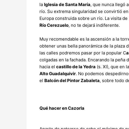
la
Iglesia de Santa María
, que nunca llegó a
río. Su extrema singularidad se convirtió en 
Europa construida sobre un río. La visita de 
Río Cerezuelo
, no te dejará indiferente.
Muy recomendable es la ascensión a la torre 
obtener unas bella panorámica de la plaza d
las calles podremos pasar por la popular C
a
colgadas en la fachada. Encarando la peña d
hacia el
castillo de la Yedra
(s. XI), que en 
Alto Guadalquivir
. No podemos despedirnos 
el
Balcón del Pintor Zabaleta
, sobre todo d
Qué hacer en Cazorla
Aparte de patearse de cabo el máximo de pu