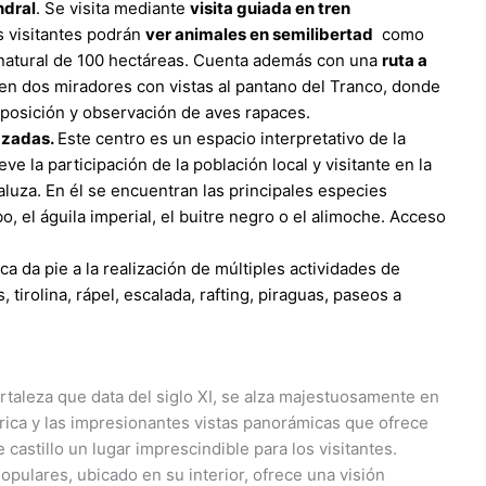
ndral
. Se visita mediante
visita guiada en tren
s visitantes podrán
ver animales en semilibertad
como
 natural de 100 hectáreas. Cuenta además con una
ruta a
en dos miradores con vistas al pantano del Tranco, donde
xposición y observación de aves rapaces.
azadas.
Este centro es un espacio interpretativo de la
la participación de la población local y visitante en la
luza. En él se encuentran las principales especies
 el águila imperial, el buitre negro o el alimoche. Acceso
a da pie a la realización de múltiples actividades de
tirolina, rápel, escalada, rafting, piraguas, paseos a
ortaleza que data del siglo XI, se alza majestuosamente en
órica y las impresionantes vistas panorámicas que ofrece
castillo un lugar imprescindible para los visitantes.
ulares, ubicado en su interior, ofrece una visión