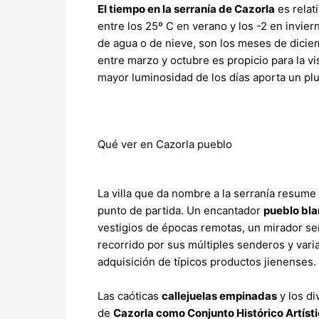
El tiempo en la serranía de Cazorla
es rela
entre los 25º C en verano y los -2 en invier
de agua o de nieve, son los meses de dici
entre marzo y octubre es propicio para la vi
mayor luminosidad de los días aporta un plu
Qué ver en Cazorla pueblo
La villa que da nombre a la serranía resume 
punto de partida. Un encantador
pueblo bl
vestigios de épocas remotas, un mirador sen
recorrido por sus múltiples senderos y varia
adquisición de típicos productos jienenses.
Las caóticas
callejuelas empinadas
y los d
de
Cazorla como Conjunto Histórico Artíst