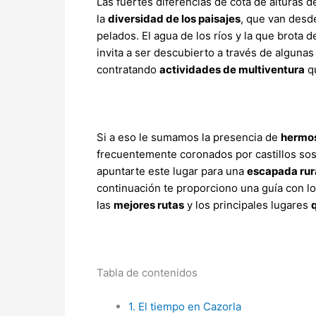
Las fuertes diferencias de cota de alturas de
la
diversidad de los paisajes
, que van desd
pelados. El agua de los ríos y la que brota 
invita a ser descubierto a través de algun
contratando
actividades de multiventura
qu
Si a eso le sumamos la presencia de
hermos
frecuentemente coronados por castillos sos
apuntarte este lugar para una
escapada rur
continuación te proporciono una guía con l
las
mejores rutas
y los principales lugares
Tabla de contenidos
1.
El tiempo en Cazorla