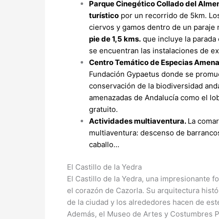
Parque Cinegético Collado del Alme
turístico
por un recorrido de 5km. Lo
ciervos y gamos dentro de un paraje
pie de 1,5 kms.
que incluye la parada 
se encuentran las instalaciones de e
Centro Temático de Especias Amen
Fundación Gypaetus donde se promueve 
conservación de la biodiversidad anda
amenazadas de Andalucía como el lobo,
gratuito.
Actividades multiaventura.
La comarc
multiaventura: descenso de barrancos, 
caballo…
El Castillo de la Yedra
El Castillo de la Yedra, una impresionante f
el corazón de Cazorla. Su arquitectura hist
de la ciudad y los alrededores hacen de este 
Además, el Museo de Artes y Costumbres Pop