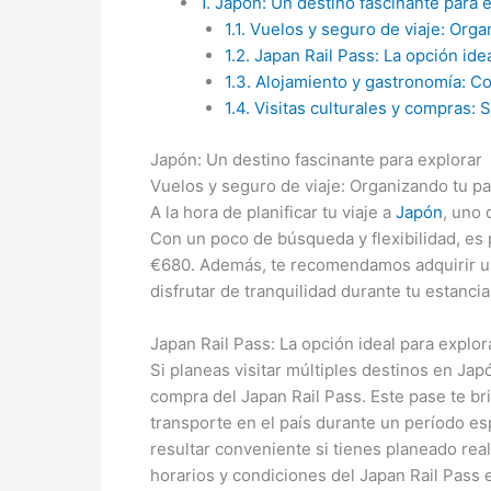
1.
Japón: Un destino fascinante para e
1.1.
Vuelos y seguro de viaje: Orga
1.2.
Japan Rail Pass: La opción idea
1.3.
Alojamiento y gastronomía: Co
1.4.
Visitas culturales y compras: 
Japón: Un destino fascinante para explorar
Vuelos y seguro de viaje: Organizando tu pa
A la hora de planificar tu viaje a
Japón
, uno 
Con un poco de búsqueda y flexibilidad, es 
€680. Además, te recomendamos adquirir un 
disfrutar de tranquilidad durante tu estanc
Japan Rail Pass: La opción ideal para explor
Si planeas visitar múltiples destinos en Japó
compra del Japan Rail Pass. Este pase te bri
transporte en el país durante un período es
resultar conveniente si tienes planeado reali
horarios y condiciones del Japan Rail Pass en