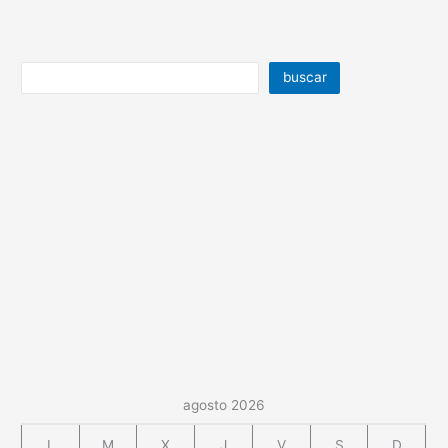
buscar
agosto 2026
L
M
X
J
V
S
D