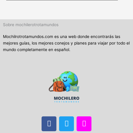
Sobre mochilerotrotamundos
Mochilrotrotamundos.com es una web donde encontrarás las
mejores guías, los mejores conejos y planes para viajar por todo el
mundo completamente en español.
F
T
I
a
w
n