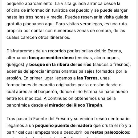
pequeño aparcamiento. La visita guiada arranca desde la
oficina de información turística del pueblo y se puede alargar
hasta las tres horas y media. Puedes reservar la visita guiada
gratuita pinchando aquí. Para visitas veraniegas, es una ruta
propicia por contar con numerosas zonas de sombra, de las
cuales carecen otros itinerarios.
Disfrutaremos de un recorrido por las orillas del río Estena,
alternando
bosque mediterráneo
(encinas, alcornoques,
quejigos) y
bosque en la ribera de los ríos
(sauces o fresnos),
además de apreciar impresionantes paisajes formados por la
erosión. En primer lugar llegamos a
las Torres
, unas
formaciones de cuarcita originadas por la erosión desde el
cual apreciar el boquerón, donde el río Estena se hace hueco
entre los macizos. A continuación obtenemos una bella
panorámica desde el
mirador del Risco Tirapán
.
Tras pasar la Fuente del Fresno y su vecino fresno centenario,
llegamos a un
pequeño puente de madera
que cruza el río y a
partir del cual empezamos a descubrir los
restos paleozoico
s: