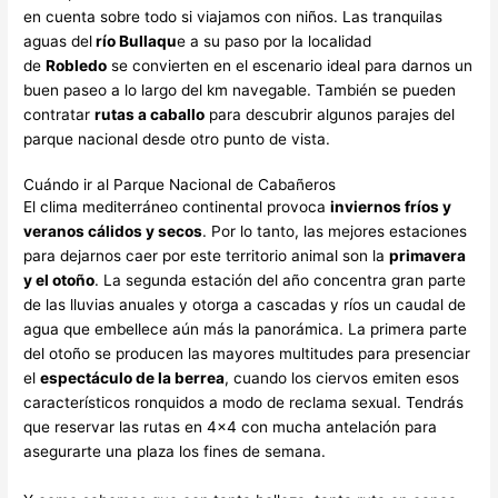
en cuenta sobre todo si viajamos con niños. Las tranquilas
aguas del
río Bullaqu
e a su paso por la localidad
de
Robledo
se convierten en el escenario ideal para darnos un
buen paseo a lo largo del km navegable. También se pueden
contratar
rutas a caballo
para descubrir algunos parajes del
parque nacional desde otro punto de vista.
Cuándo ir al Parque Nacional de Cabañeros
El clima mediterráneo continental provoca
inviernos fríos y
veranos cálidos y secos
. Por lo tanto, las mejores estaciones
para dejarnos caer por este territorio animal son la
primavera
y el otoño
. La segunda estación del año concentra gran parte
de las lluvias anuales y otorga a cascadas y ríos un caudal de
agua que embellece aún más la panorámica. La primera parte
del otoño se producen las mayores multitudes para presenciar
el
espectáculo de la berrea
, cuando los ciervos emiten esos
característicos ronquidos a modo de reclama sexual. Tendrás
que reservar las rutas en 4×4 con mucha antelación para
asegurarte una plaza los fines de semana.