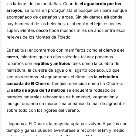
las laderas de las montañas. Cuando
el agua brota por los
arroyos
, se torna en protagonista el bosque de ribera aunque
acompañado de castaños y arces. Sin olvidarnos allí donde
hay humedad de los helechos, el abedul y el tejo, especies
supervivientes desde hace muchos miles de años entre esos
relieves de los Montes de Toledo.
Es habitual encontrarnos con mamíferos como el
ciervo o el
corzo
, mientras que en días soleados tal vez podamos
toparnos con
reptiles y anfibios
tales como la culebra de
herradura, la culebra de agua o el lagarto ocelado. Lo que
seguro veremos -si aguantamos el ritmo- es la
cristalina
cascada de El Chorro
, también conocida como La Chorrera.
El
salto de agua de 18 metros
se encuentra rodeado de
paredes naturales rebosantes de humedad, vegetación y
musgo, creando un microclima oceánico la mar de agradable
sobre todo con los rigores del verano.
Llegados a El Chorro, la mayoría opta por volver. Aquellos con
tiempo y ganas pueden aventurase a recorrer el km y medio