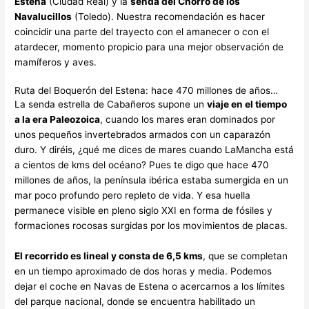
Estena
(Ciudad Real) y la
senda del Chorro de los
Navalucillos
(Toledo). Nuestra recomendación es hacer
coincidir una parte del trayecto con el amanecer o con el
atardecer, momento propicio para una mejor observación de
mamíferos y aves.
Ruta del Boquerón del Estena: hace 470 millones de años…
La senda estrella de Cabañeros supone un
viaje en el tiempo
a la era Paleozoica
, cuando los mares eran dominados por
unos pequeños invertebrados armados con un caparazón
duro. Y diréis, ¿qué me dices de mares cuando LaMancha está
a cientos de kms del océano? Pues te digo que hace 470
millones de años, la península ibérica estaba sumergida en un
mar poco profundo pero repleto de vida. Y esa huella
permanece visible en pleno siglo XXI en forma de fósiles y
formaciones rocosas surgidas por los movimientos de placas.
El recorrido es lineal y consta de 6,5 kms
, que se completan
en un tiempo aproximado de dos horas y media. Podemos
dejar el coche en Navas de Estena o acercarnos a los límites
del parque nacional, donde se encuentra habilitado un