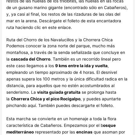
restos de las huellas de los trilobites, las huellas en las rocas
de un gusano marino gigante (encontrado sólo en Cabañeros),
y, ya casi al final, los restos de las rizaduras de las olas del
mar en la arena. Descárgate el folleto de esta encantadora
ruta haciendo clic en este enlace.
Ruta del Chorro de los Navalucillos y la Chorrera Chica
Podemos conocer la zona norte del parque, mucho más
montañosa, a través de la senda señalizada que concluye en
la
cascada del Chorro
. También es un recorrido lineal pero
este caso llegamos a los
9 kms entre la ida y vuelta
,
empleando un tiempo aproximado de 4 horas. El desnivel
apenas supera los 100 metros y la única dificultad radica en la
distancia, para aquellos que no estén acostumbrados al
senderismo. La
visita guiada gratuita
se prolonga hasta
la
Chorrera Chica y el pico Rocigalpo
, y puedes apuntarte
pinchando aquí. También puedes descargarte el folleto.
Esta marcha se convierte en un homenaje a toda la flora
característica de Cabañeros. Empezamos por el b
osque
mediterráneo
representado por las
encinas
que asoman por