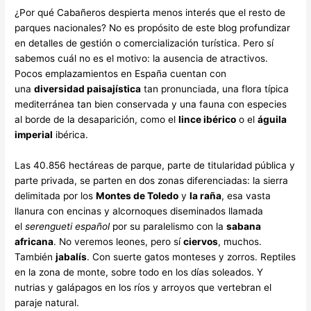
¿Por qué Cabañeros despierta menos interés que el resto de
parques nacionales? No es propósito de este blog profundizar
en detalles de gestión o comercialización turística. Pero sí
sabemos cuál no es el motivo: la ausencia de atractivos.
Pocos emplazamientos en España cuentan con
una
diversidad paisajística
tan pronunciada, una flora típica
mediterránea tan bien conservada y una fauna con especies
al borde de la desaparición, como el
lince ibérico
o el
águila
imperial
ibérica.
Las 40.856 hectáreas de parque, parte de titularidad pública y
parte privada, se parten en dos zonas diferenciadas: la sierra
delimitada por los
Montes de Toledo
y
la raña
, esa vasta
llanura con encinas y alcornoques diseminados llamada
el
serengueti español
por su paralelismo con la
sabana
africana
. No veremos leones, pero sí
ciervos
, muchos.
También
jabalís
. Con suerte gatos monteses y zorros. Reptiles
en la zona de monte, sobre todo en los días soleados. Y
nutrias y galápagos en los ríos y arroyos que vertebran el
paraje natural.