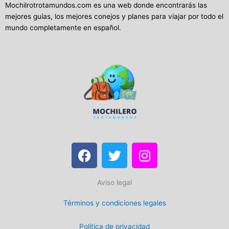
Mochilrotrotamundos.com es una web donde encontrarás las
mejores guías, los mejores conejos y planes para viajar por todo el
mundo completamente en español.
F
T
I
a
w
n
c
i
s
Aviso legal
e
t
t
b
t
a
Términos y condiciones legales
o
e
g
o
r
r
Política de privacidad