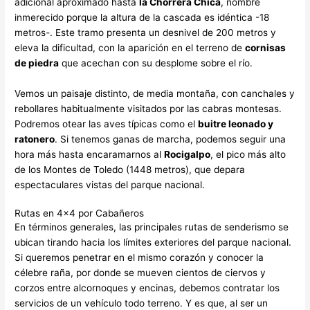
adicional aproximado hasta
la Chorrera Chica
, nombre
inmerecido porque la altura de la cascada es idéntica -18
metros-. Este tramo presenta un desnivel de 200 metros y
eleva la dificultad, con la aparición en el terreno de
cornisas
de piedra
que acechan con su desplome sobre el río.
Vemos un paisaje distinto, de media montaña, con canchales y
rebollares habitualmente visitados por las cabras montesas.
Podremos otear las aves típicas como el
buitre leonado y
ratonero
. Si tenemos ganas de marcha, podemos seguir una
hora más hasta encaramarnos al
Rocigalpo
, el pico más alto
de los Montes de Toledo (1448 metros), que depara
espectaculares vistas del parque nacional.
Rutas en 4×4 por Cabañeros
En términos generales, las principales rutas de senderismo se
ubican tirando hacia los límites exteriores del parque nacional.
Si queremos penetrar en el mismo corazón y conocer la
célebre raña, por donde se mueven cientos de ciervos y
corzos entre alcornoques y encinas, debemos contratar los
servicios de un vehículo todo terreno. Y es que, al ser un