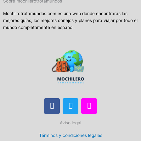
Sobre mochilerotrotamundos
Mochilrotrotamundos.com es una web donde encontrarás las
mejores guías, los mejores conejos y planes para viajar por todo el
mundo completamente en español.
F
T
I
a
w
n
c
i
s
Aviso legal
e
t
t
b
t
a
Términos y condiciones legales
o
e
g