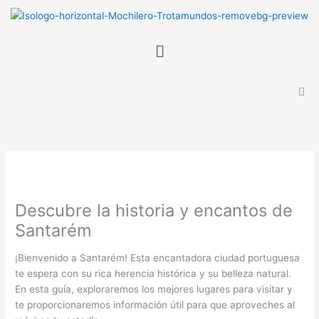
Ir
B
al
u
contenido
Menú
s
c
a
r
Descubre la historia y encantos de
Santarém
¡Bienvenido a Santarém! Esta encantadora ciudad portuguesa
te espera con su rica herencia histórica y su belleza natural.
En esta guía, exploraremos los mejores lugares para visitar y
te proporcionaremos información útil para que aproveches al