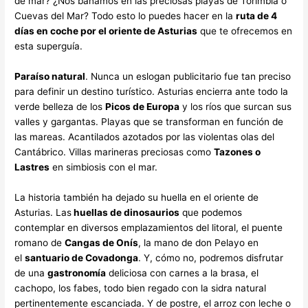
de mar? ¿Nos bañamos en las preciosas playas de Torimbia o
Cuevas del Mar? Todo esto lo puedes hacer en la
ruta de 4
días en coche por el oriente de Asturias
que te ofrecemos en
esta superguía.
Paraíso natural
. Nunca un eslogan publicitario fue tan preciso
para definir un destino turístico. Asturias encierra ante todo la
verde belleza de los
Picos de Europa
y los ríos que surcan sus
valles y gargantas. Playas que se transforman en función de
las mareas. Acantilados azotados por las violentas olas del
Cantábrico. Villas marineras preciosas como
Tazones o
Lastres
en simbiosis con el mar.
La historia también ha dejado su huella en el oriente de
Asturias. Las
huellas de dinosaurios
que podemos
contemplar en diversos emplazamientos del litoral, el puente
romano de
Cangas de Onís
, la mano de don Pelayo en
el
santuario de Covadonga
. Y, cómo no, podremos disfrutar
de una
gastronomía
deliciosa con carnes a la brasa, el
cachopo, los fabes, todo bien regado con la sidra natural
pertinentemente escanciada. Y de postre, el arroz con leche o