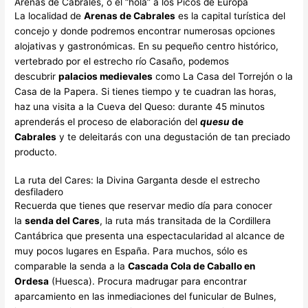
Arenas de Cabrales, o el “hola” a los Picos de Europa
La localidad de
Arenas de Cabrales
es la capital turística del
concejo y donde podremos encontrar numerosas opciones
alojativas y gastronómicas. En su pequeño centro histórico,
vertebrado por el estrecho río Casaño, podemos
descubrir
palacios medievales
como La Casa del Torrejón o la
Casa de la Papera. Si tienes tiempo y te cuadran las horas,
haz una visita a la Cueva del Queso: durante 45 minutos
aprenderás el proceso de elaboración del
quesu
de
Cabrales
y te deleitarás con una degustación de tan preciado
producto.
La ruta del Cares: la Divina Garganta desde el estrecho
desfiladero
Recuerda que tienes que reservar medio día para conocer
la
senda del Cares
, la ruta más transitada de la Cordillera
Cantábrica que presenta una espectacularidad al alcance de
muy pocos lugares en España. Para muchos, sólo es
comparable la senda a la
Cascada Cola de Caballo en
Ordesa
(Huesca). Procura madrugar para encontrar
aparcamiento en las inmediaciones del funicular de Bulnes,