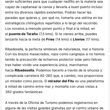
serán suficientes para que cualquier neófito en la materia sea
capaz de capitanear la canoa y llevarla a buen puerto incluso
entre los diversos rápidos existentes. Podrás hacer las
paradas que quieras y, por qué no, tomarte una
sidrina
en los
estratégicos chiringuitos repartidos a lo largo del recorrido.
Los novatos a menudo ponen punto y final a la mitad, en
el
puente de Toraño
(7,5 kms). Si te vienes arriba, puedes
lanzarte hacia la meta de
Fríes
(14 kms) o
Llovíos
(17 kms).
Ribadesella, la perfecta simbiosis de naturaleza, mar e historia
Con los brazos masacrados, rojos como cangrejos si no hemos
tenido la precaución de echarnos protector solar pero felices
tras haber vivido una experiencia única, marchamos
hacia
Ribadesella
. Podemos hacerlo a través de la sinuosa y
complicada carretera AS-260 que, a cambio, nos proporciona
un mirador como pocos. El
mirador del Fitu
es una plataforma
a mitad de camino entre mar y montaña con unas vistas a
360 grados fantásticas.
A través de la Oficina de Turismo podemos registrarnos en
alguna de las visitas guiadas gratuitas por el centro urbano de