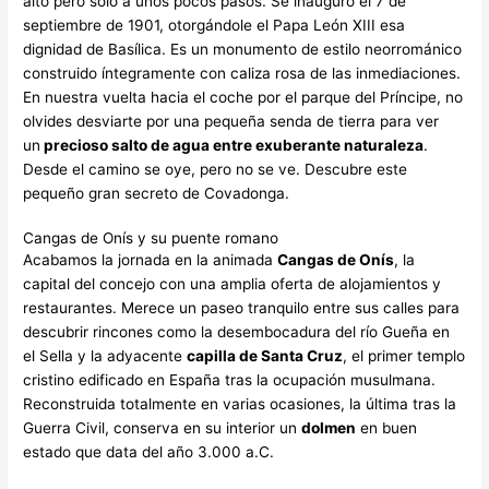
alto pero solo a unos pocos pasos. Se inauguró el 7 de
septiembre de 1901, otorgándole el Papa León XIII esa
dignidad de Basílica. Es un monumento de estilo neorrománico
construido íntegramente con caliza rosa de las inmediaciones.
En nuestra vuelta hacia el coche por el parque del Príncipe, no
olvides desviarte por una pequeña senda de tierra para ver
un
precioso salto de agua entre exuberante naturaleza
.
Desde el camino se oye, pero no se ve. Descubre este
pequeño gran secreto de Covadonga.
Cangas de Onís y su puente romano
Acabamos la jornada en la animada
Cangas de Onís
, la
capital del concejo con una amplia oferta de alojamientos y
restaurantes. Merece un paseo tranquilo entre sus calles para
descubrir rincones como la desembocadura del río Gueña en
el Sella y la adyacente
capilla de Santa Cruz
, el primer templo
cristino edificado en España tras la ocupación musulmana.
Reconstruida totalmente en varias ocasiones, la última tras la
Guerra Civil, conserva en su interior un
dolmen
en buen
estado que data del año 3.000 a.C.