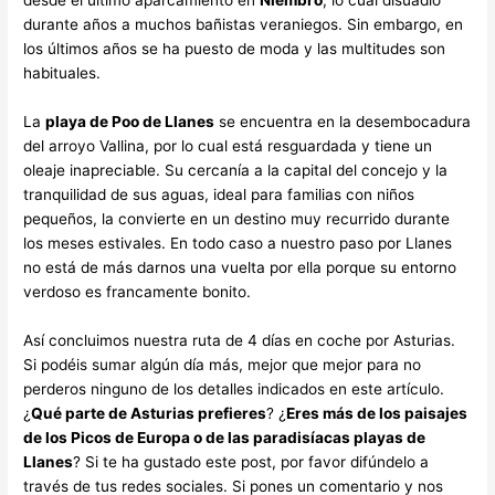
desde el último aparcamiento en
Niembro
, lo cual disuadió
durante años a muchos bañistas veraniegos. Sin embargo, en
los últimos años se ha puesto de moda y las multitudes son
habituales.
La
playa de Poo de Llanes
se encuentra en la desembocadura
del arroyo Vallina, por lo cual está resguardada y tiene un
oleaje inapreciable. Su cercanía a la capital del concejo y la
tranquilidad de sus aguas, ideal para familias con niños
pequeños, la convierte en un destino muy recurrido durante
los meses estivales. En todo caso a nuestro paso por Llanes
no está de más darnos una vuelta por ella porque su entorno
verdoso es francamente bonito.
Así concluimos nuestra ruta de 4 días en coche por Asturias.
Si podéis sumar algún día más, mejor que mejor para no
perderos ninguno de los detalles indicados en este artículo.
¿
Qué parte de Asturias prefieres
? ¿
Eres más de los paisajes
de los Picos de Europa o de las paradisíacas playas de
Llanes
? Si te ha gustado este post, por favor difúndelo a
través de tus redes sociales. Si pones un comentario y nos