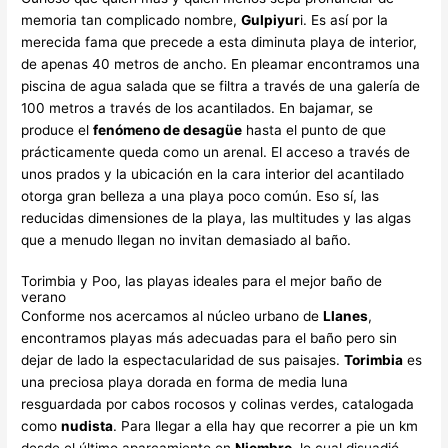
memoria tan complicado nombre,
Gulpiyur
i. Es así por la
merecida fama que precede a esta diminuta playa de interior,
de apenas 40 metros de ancho. En pleamar encontramos una
piscina de agua salada que se filtra a través de una galería de
100 metros a través de los acantilados. En bajamar, se
produce el
fenómeno de desagüe
hasta el punto de que
prácticamente queda como un arenal. El acceso a través de
unos prados y la ubicación en la cara interior del acantilado
otorga gran belleza a una playa poco común. Eso sí, las
reducidas dimensiones de la playa, las multitudes y las algas
que a menudo llegan no invitan demasiado al baño.
Torimbia y Poo, las playas ideales para el mejor baño de
verano
Conforme nos acercamos al núcleo urbano de
Llanes
,
encontramos playas más adecuadas para el baño pero sin
dejar de lado la espectacularidad de sus paisajes.
Torimbia
es
una preciosa playa dorada en forma de media luna
resguardada por cabos rocosos y colinas verdes, catalogada
como
nudista
. Para llegar a ella hay que recorrer a pie un km