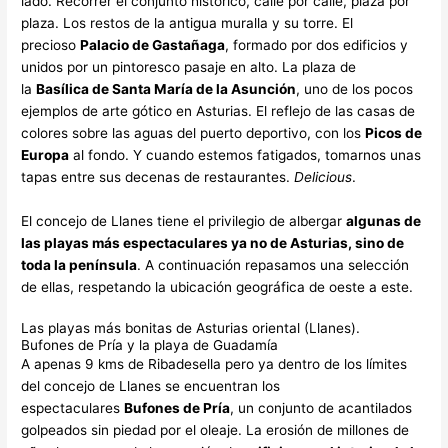
lado. Recorrer el conjunto histórico, calle por calle, plaza por
plaza. Los restos de la antigua muralla y su torre. El
precioso
Palacio de Gastañaga
, formado por dos edificios y
unidos por un pintoresco pasaje en alto. La plaza de
la
Basílica de Santa María de la Asunción
, uno de los pocos
ejemplos de arte gótico en Asturias. El reflejo de las casas de
colores sobre las aguas del puerto deportivo, con los
Picos de
Europa
al fondo. Y cuando estemos fatigados, tomarnos unas
tapas entre sus decenas de restaurantes.
Delicious
.
El concejo de Llanes tiene el privilegio de albergar
algunas de
las playas más espectaculares ya no de Asturias, sino de
toda la península
. A continuación repasamos una selección
de ellas, respetando la ubicación geográfica de oeste a este.
Las playas más bonitas de Asturias oriental (Llanes).
Bufones de Pría y la playa de Guadamía
A apenas 9 kms de Ribadesella pero ya dentro de los límites
del concejo de Llanes se encuentran los
espectaculares
Bufones de Pría
, un conjunto de acantilados
golpeados sin piedad por el oleaje. La erosión de millones de