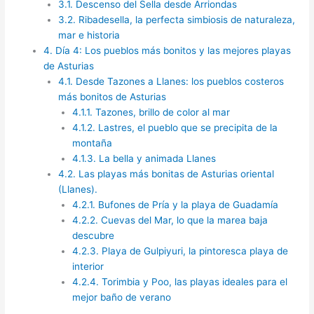
3.1.
Descenso del Sella desde Arriondas
3.2.
Ribadesella, la perfecta simbiosis de naturaleza,
mar e historia
4.
Día 4: Los pueblos más bonitos y las mejores playas
de Asturias
4.1.
Desde Tazones a Llanes: los pueblos costeros
más bonitos de Asturias
4.1.1.
Tazones, brillo de color al mar
4.1.2.
Lastres, el pueblo que se precipita de la
montaña
4.1.3.
La bella y animada Llanes
4.2.
Las playas más bonitas de Asturias oriental
(Llanes).
4.2.1.
Bufones de Pría y la playa de Guadamía
4.2.2.
Cuevas del Mar, lo que la marea baja
descubre
4.2.3.
Playa de Gulpiyuri, la pintoresca playa de
interior
4.2.4.
Torimbia y Poo, las playas ideales para el
mejor baño de verano