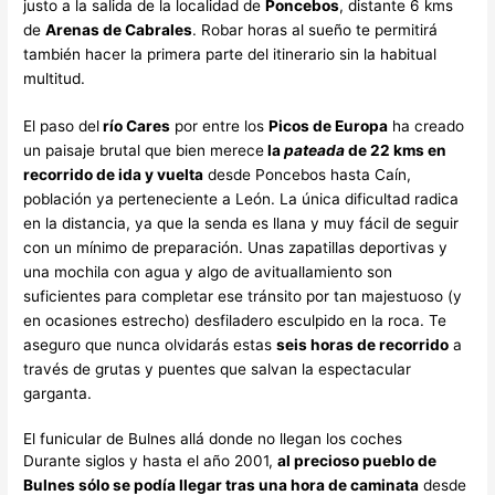
justo a la salida de la localidad de
Poncebos
, distante 6 kms
de
Arenas de Cabrales
. Robar horas al sueño te permitirá
también hacer la primera parte del itinerario sin la habitual
multitud.
El paso del
río Cares
por entre los
Picos de Europa
ha creado
un paisaje brutal que bien merece
la
pateada
de 22 kms en
recorrido de ida y vuelta
desde Poncebos hasta Caín,
población ya perteneciente a León. La única dificultad radica
en la distancia, ya que la senda es llana y muy fácil de seguir
con un mínimo de preparación. Unas zapatillas deportivas y
una mochila con agua y algo de avituallamiento son
suficientes para completar ese tránsito por tan majestuoso (y
en ocasiones estrecho) desfiladero esculpido en la roca. Te
aseguro que nunca olvidarás estas
seis horas de recorrido
a
través de grutas y puentes que salvan la espectacular
garganta.
El funicular de Bulnes allá donde no llegan los coches
Durante siglos y hasta el año 2001,
al precioso pueblo de
Bulnes sólo se podía llegar tras una hora de caminata
desde