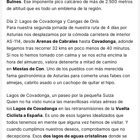
Bulnes
. Ese imponente pico calcáreo de más de 2.500 metros
de altitud que es todo un emblema de la región.
Día 2: Lagos de Covadonga y Cangas de Onís
Para nuestra segunda jornada de nuestra ruta de 4 días por
Asturias nos desplazamos por la cómoda carretera de interior
AS-114, desde
Arenas de Cabrales
hasta
Covadonga
, adonde
llegamos tras recorrer 32 kms en poco menos de 40 minutos.
Si nos lo hemos tomado con calma y se nos echa encima la
hora del almuerzo, valora detenerte a mitad de camino
en
Mestas de Con
. Uno de los pueblos con más merecida
fama gastronómica de Asturias para comerte unas fabes con
almejas, cabrito asado o un cachopo de quitar el hipo.
Lagos de Covadonga, un paseo por la pequeña Suiza
Quien no ha visto nunca las maravillosas vistas aéreas de
los
Lagos de Covadonga
en las retransmisiones de la
Vuelta
Ciclista a España
. Es uno de esos lugares idealizados que
todos tenemos en mente que alguna vez hemos de visitar. Y
cuando cumplimos nuestros deseos, comprobamos que no
decepciona. Esos
dos lagos de aguas cristalinas
donde se