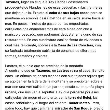
Tazones
, lugar en el que el rey Carlos I desembarcó
procedente de Flandes, es de esas pequeñas villas marineras
que dejan huella. Explota
el color de sus bajas casa
s pero se
mantiene en armonía casi simétrica en su caída suave hacia el
mar. En pocos minutos de paseo por las empedradas
callejuelas nos enamoraremos de esta aldea con olor a
marisco y pescado, que podremos degustar en alguno de sus
restaurantes. En esa cuadratura casi perfecta de viviendas a
cual más reluciente, sobresale la
Casa de Las Conchas
, con
su fachada totalmente cubierta de conchas de diferentes
formas, tamaños y colores.
Lastres, el pueblo que se precipita de la montaña
Al contrario que en
Tazones
, en
Lastres
reina el caos. Bendito
caos. Un cúmulo de casas blancas con sus tejados rojizos que
se agolpan en la ladera de la montaña y se precipitan sobre el
mar con una verticalidad que parece, desde su pequeña playa
urbana, que nos van a sepultar. Hay que perderse por esas
callejuelas sin orden ni concierto, ver la
torre del Reloj
, las
casas señoriales y el hogar del célebre D
octor Mateo
. Pero,
sobre todo, hay que caminar al
mirador de San Roque
, previo