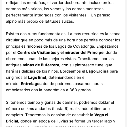
reflejan las montañas, el verdor desbordante incluso en los
veranos más áridos, las vacas y las cabras montesas
perfectamente integradas con los visitantes… Un paraíso
alpino más propio de latitudes suizas.
Existen dos rutas fundamentales. La más recurrida es la senda
circular que en poco más de una hora nos permite conocer los
principales rincones de los Lagos de Covadonga. Empezamos
por el
Centro de Visitantes y el mirador del Príncipe
, donde
obtenemos unas de las mejores vistas. Transitamos por las
antiguas
minas de Buferrera
, con su pintoresco túnel que
hará las delicias de los niños. Bordeamos el
Lago Ercina
para
dirigirnos al
Lago Enol
, deteniéndonos en el
mirador
Entrelagos
donde podremos pasarnos horas
embelesados con la panorámica a 360 grados.
Si tenemos tiempo y ganas de caminar, podremos doblar el
número de kms andados (hasta 6) realizando el itinerario
completo. Tendremos la ocasión de descubrir la
Vega el
Bricial
, donde en época de lluvias se forma un tercer lago y