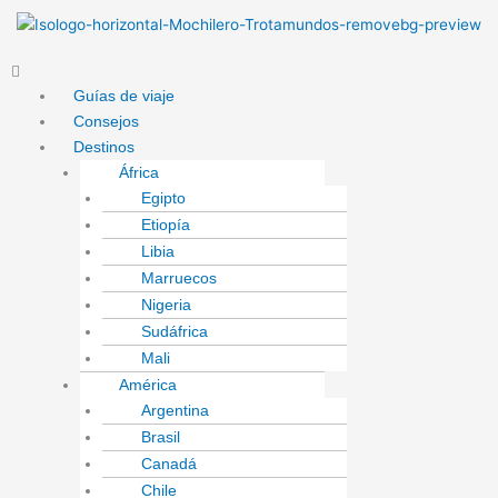
Ir
B
al
u
contenido
Menú
s
Guías de viaje
c
Consejos
a
Destinos
r
África
Egipto
Etiopía
Libia
Marruecos
Nigeria
Sudáfrica
Mali
América
Argentina
Brasil
Canadá
Chile