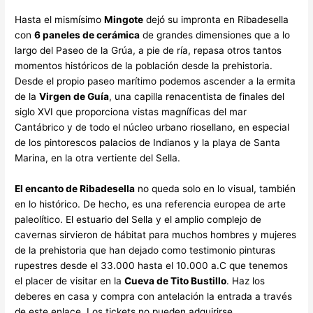
Hasta el mismísimo
Mingote
dejó su impronta en Ribadesella
con
6 paneles de cerámica
de grandes dimensiones que a lo
largo del Paseo de la Grúa, a pie de ría, repasa otros tantos
momentos históricos de la población desde la prehistoria.
Desde el propio paseo marítimo podemos ascender a la ermita
de la
Virgen de Guía
, una capilla renacentista de finales del
siglo XVI que proporciona vistas magníficas del mar
Cantábrico y de todo el núcleo urbano riosellano, en especial
de los pintorescos palacios de Indianos y la playa de Santa
Marina, en la otra vertiente del Sella.
El encanto de Ribadesella
no queda solo en lo visual, también
en lo histórico. De hecho, es una referencia europea de arte
paleolítico. El estuario del Sella y el amplio complejo de
cavernas sirvieron de hábitat para muchos hombres y mujeres
de la prehistoria que han dejado como testimonio pinturas
rupestres desde el 33.000 hasta el 10.000 a.C que tenemos
el placer de visitar en la
Cueva de Tito Bustillo
. Haz los
deberes en casa y compra con antelación la entrada a través
de este enlace. Los tickets no pueden adquirirse