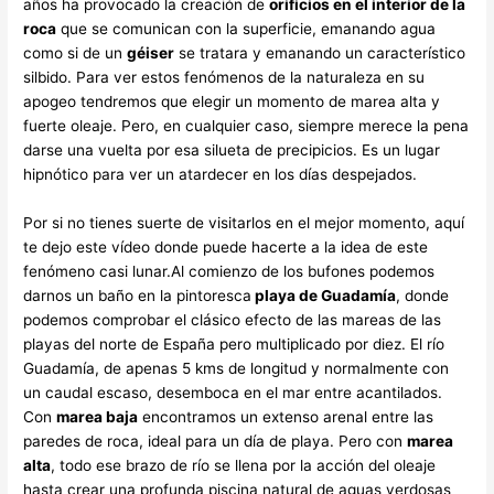
años ha provocado la creación de
orificios en el interior de la
roca
que se comunican con la superficie, emanando agua
como si de un
géiser
se tratara y emanando un característico
silbido. Para ver estos fenómenos de la naturaleza en su
apogeo tendremos que elegir un momento de marea alta y
fuerte oleaje. Pero, en cualquier caso, siempre merece la pena
darse una vuelta por esa silueta de precipicios. Es un lugar
hipnótico para ver un atardecer en los días despejados.
Por si no tienes suerte de visitarlos en el mejor momento, aquí
te dejo este vídeo donde puede hacerte a la idea de este
fenómeno casi lunar.Al comienzo de los bufones podemos
darnos un baño en la pintoresca
playa de Guadamía
, donde
podemos comprobar el clásico efecto de las mareas de las
playas del norte de España pero multiplicado por diez. El río
Guadamía, de apenas 5 kms de longitud y normalmente con
un caudal escaso, desemboca en el mar entre acantilados.
Con
marea baja
encontramos un extenso arenal entre las
paredes de roca, ideal para un día de playa. Pero con
marea
alta
, todo ese brazo de río se llena por la acción del oleaje
hasta crear una profunda piscina natural de aguas verdosas