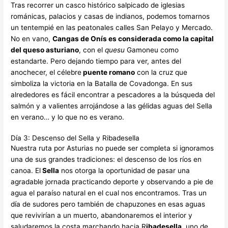
Tras recorrer un casco histórico salpicado de iglesias
románicas, palacios y casas de indianos, podemos tomarnos
un tentempié en las peatonales calles San Pelayo y Mercado.
No en vano,
Cangas de Onís es considerada como la capital
del queso asturiano
, con el
quesu
Gamoneu como
estandarte. Pero dejando tiempo para ver, antes del
anochecer, el célebre
puente romano
con la cruz que
simboliza la victoria en la Batalla de Covadonga. En sus
alrededores es fácil encontrar a pescadores a la búsqueda del
salmón y a valientes arrojándose a las gélidas aguas del Sella
en verano… y lo que no es verano.
Día 3: Descenso del Sella y Ribadesella
Nuestra ruta por Asturias no puede ser completa si ignoramos
una de sus grandes tradiciones: el descenso de los ríos en
canoa. El
Sella
nos otorga la oportunidad de pasar una
agradable jornada practicando deporte y observando a pie de
agua el paraíso natural en el cual nos encontramos. Tras un
día de sudores pero también de chapuzones en esas aguas
que revivirían a un muerto, abandonaremos el interior y
saludaremos la costa marchando hacia R
ibadesella
, uno de