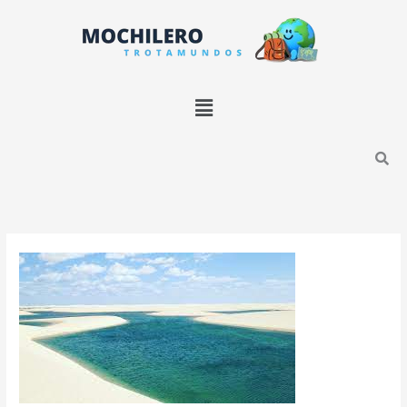
Ir
B
al
u
contenido
s
c
Menú
a
r