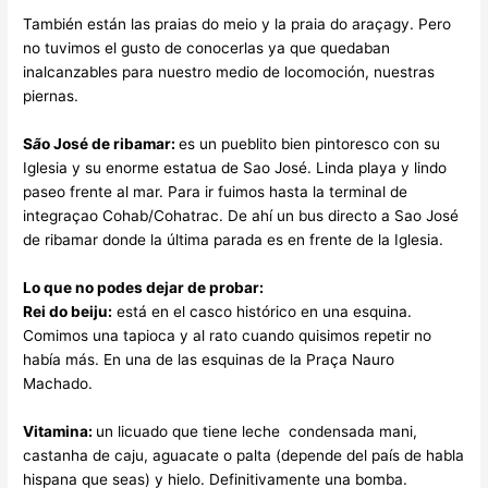
También están las praias do meio y la praia do araçagy. Pero
no tuvimos el gusto de conocerlas ya que quedaban
inalcanzables para nuestro medio de locomoción, nuestras
piernas.
S
ã
o José de ribamar:
es un pueblito bien pintoresco con su
Iglesia y su enorme estatua de Sao José. Linda playa y lindo
paseo frente al mar. Para ir fuimos hasta la terminal de
integraçao Cohab/Cohatrac. De ahí un bus directo a Sao José
de ribamar donde la última parada es en frente de la Iglesia.
Lo que no podes dejar de probar:
Rei do beiju:
está en el casco histórico en una esquina.
Comimos una tapioca y al rato cuando quisimos repetir no
había más. En una de las esquinas de la Praça Nauro
Machado.
Vitamina:
un licuado que tiene leche condensada mani,
castanha de caju, aguacate o palta (depende del país de habla
hispana que seas) y hielo. Definitivamente una bomba.