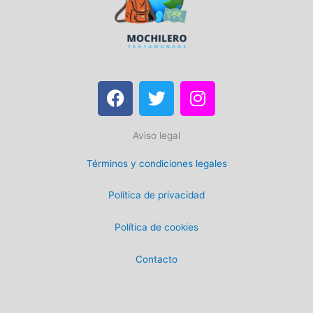
F
T
I
a
w
n
c
i
s
Aviso legal
e
t
t
b
t
a
Términos y condiciones legales
o
e
g
o
r
r
Política de privacidad
k
a
m
Política de cookies
Contacto