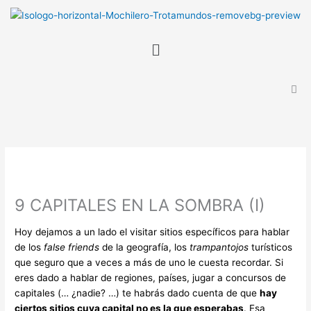
Ir
B
al
u
contenido
Menú
s
c
a
r
9 CAPITALES EN LA SOMBRA (I)
Hoy dejamos a un lado el visitar sitios específicos para hablar
de los
false friends
de la geografía, los
trampantojos
turísticos
que seguro que a veces a más de uno le cuesta recordar. Si
eres dado a hablar de regiones, países, jugar a concursos de
capitales (… ¿nadie? …) te habrás dado cuenta de que
hay
ciertos sitios cuya capital no es la que esperabas
. Esa