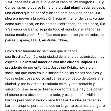
1960 nada más. Al igual que en el caso de Washington D. C. y
Canberra, es lo que se llama una
ciudad planificada
: es decir,
una ciudad que se pensó y diseñó para servir de capital. La
idea era mover a la población hacia el interior del país, ya que
como suele pasar, en las costas (sobre todo, en este caso, Río
y Salvador de Bahía) se junta todo el mundo, y el interior se
queda medio vacío. Si te fijas esto pasa, creo yo, en todos los
países: España, EEUU, Australia, China, …
Otros directamente no se creen que la capital
sea Brasilia.Además, esta ciudad tiene una característica muy
especial.
Se intentó hacer de ella una ciudad utópica
. El
presidente de por entonces, Juscelino Kubitschek era un
socialista que creía en la eliminación de las clases sociales y
todas estas cosas. Quiso aplicar este concepto de utopía a la
ciudad, y por lo visto el resultado es muy interpretable y
subjetivo. Brasilia está diseñada de forma que hay que coger
el coche para absolutamente todo, y es que está dividida en
barrios para vivir y barrios para trabajar. La idea es tener un
barrio tranquilo, pero por lo que sé la gente está hasta el gorro
de este diseño y de depender del coche para cualquier