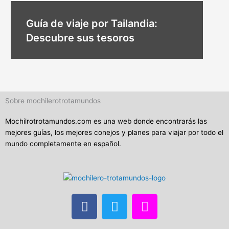
Guía de viaje por Tailandia:
Descubre sus tesoros
Sobre mochilerotrotamundos
Mochilrotrotamundos.com es una web donde encontrarás las
mejores guías, los mejores conejos y planes para viajar por todo el
mundo completamente en español.
F
T
I
a
w
n
c
i
s