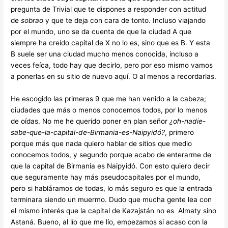
pregunta de Trivial que te dispones a responder con actitud
de
sobrao
y que te deja con cara de tonto. Incluso viajando
por el mundo, uno se da cuenta de que la ciudad A que
siempre ha creído capital de X no lo es, sino que es B. Y esta
B suele ser una ciudad mucho menos conocida, incluso a
veces feíca, todo hay que decirlo, pero por eso mismo vamos
a ponerlas en su sitio de nuevo aquí. O al menos a recordarlas.
He escogido las primeras 9 que me han venido a la cabeza;
ciudades que más o menos conocemos todos, por lo menos
de oídas. No me he querido poner en plan señor
¿oh-nadie-
sabe-que-la-capital-de-Birmania-es-Naipyidó?
, primero
porque más que nada quiero hablar de sitios que medio
conocemos todos, y segundo porque acabo de enterarme de
que la capital de Birmania es Naipyidó. Con esto quiero decir
que seguramente hay más pseudocapitales por el mundo,
pero si habláramos de todas, lo más seguro es que la entrada
terminara siendo un muermo. Dudo que mucha gente lea con
el mismo interés que la capital de Kazajstán no es Almaty sino
Astaná. Bueno, al lío que me lío, empezamos si acaso con la