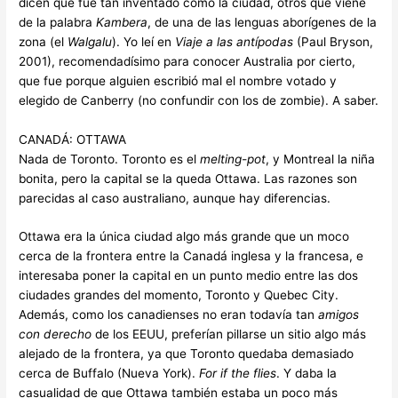
dicen que fue tan inventado como la ciudad, otros que viene
de la palabra
Kambera
, de una de las lenguas aborígenes de la
zona (el
Walgalu
). Yo leí en
Viaje a las antípodas
(Paul Bryson,
2001), recomendadísimo para conocer Australia por cierto,
que fue porque alguien escribió mal el nombre votado y
elegido de Canberry (no confundir con los de zombie). A saber.
CANADÁ: OTTAWA
Nada de Toronto. Toronto es el
melting-pot
, y Montreal la niña
bonita, pero la capital se la queda Ottawa. Las razones son
parecidas al caso australiano, aunque hay diferencias.
Ottawa era la única ciudad algo más grande que un moco
cerca de la frontera entre la Canadá inglesa y la francesa, e
interesaba poner la capital en un punto medio entre las dos
ciudades grandes del momento, Toronto y Quebec City.
Además, como los canadienses no eran todavía tan
amigos
con derecho
de los EEUU, preferían pillarse un sitio algo más
alejado de la frontera, ya que Toronto quedaba demasiado
cerca de Buffalo (Nueva York).
For if the flies
. Y daba la
casualidad de que Ottawa también estaba un poco más