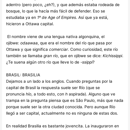
adentro (pero poco, ¿eh?), y que además estaba rodeada de
bosque, lo que la hacía más fácil de defender. Eso se
estudiaba ya en
1º de
Age of Empires
. Así que ya está,
hicieron a Ottawa capital.
El nombre viene de una lengua nativa algonquina, el
ojibwe:
odaawaa
, que era el nombre del río que pasa por
Ottawa y que significa
comerciar
. Como curiosidad, este río
también se llamaba
gran río
, que en ojibwe se dice:
Kichissippi
.
¿Te suena algún otro río que lleve lo de
-ssippi
?
BRASIL: BRASILIA
Dejamos a un lado a los anglos. Cuando preguntas por la
capital de Brasil la respuesta suele ser Río (que se
pronuncia
hío
, a todo esto, con
h
aspirada). Alguno que ve
trampa en la pregunta piensa que es S
ã
o Paulo, más que nada
porque suele ser la otra ciudad conocida. Pero aunque Río
llegó a ser capital, actualmente no es ninguna de estas dos.
En realidad Brasilia es bastante jovencita. La inauguraron en