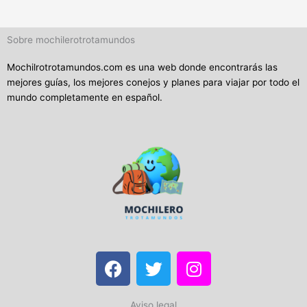
Sobre mochilerotrotamundos
Mochilrotrotamundos.com es una web donde encontrarás las
mejores guías, los mejores conejos y planes para viajar por todo el
mundo completamente en español.
F
T
I
a
w
n
c
i
s
Aviso legal