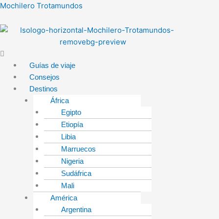
Ir
Menú
Mochilero Trotamundos
al
contenido
Guías de viaje
Consejos
Destinos
África
Egipto
Etiopía
Libia
Marruecos
Nigeria
Sudáfrica
Mali
América
Argentina