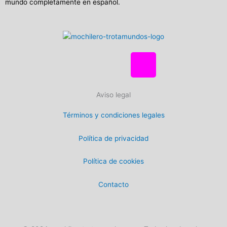
mundo completamente en español.
F
T
I
a
w
n
Aviso legal
c
i
s
Términos y condiciones legales
e
t
t
Política de privacidad
b
t
a
Política de cookies
o
e
g
Contacto
o
r
r