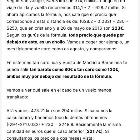
Según San Google, 505.5 km son 314,1 millas. Luego en un
viaje de ida y vuelta recorremos 314,1 * 2 = 628.2 millas. Si
ahora aplicamos la fórmula, nos sale que el precio que
corresponde a esta distancia es de: (628.2 * 0.032) + 230 =
$250, que en cristiano y a 20 de mayo de 2016 son
223€
.
Según los gurús de la fórmula,
todo precio que quede por
debajo de esto, es un chollo
. Vamos a coger por ejemplo, un
mes típicamente caro como es agosto, y comparamos:
En este mes tan caro, ida y vuelta de Madrid a Barcelona te
puede salir
tan barato como 80€ o tan caro como 120€,
ambos muy por debajo del resultado de la fórmula
.
Vamos a ver qué sale en el caso de un vuelo menos
transitado:
Allá vamos. 473.21 km son 294 millas. Si sacamos la
calculadora y hacemos todo lo demás obtenemos
((294*2)*0.032) + 230 = $248.8. Básicamente la misma
cantidad en euros que el caso anterior (
221.7€
). Si
consultamos los precios a dos meses vista: