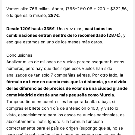
Vamos allá: 766 millas. Ahora, (766*2)*0.08 + 200 = $322,56,
o lo que es lo mismo,
287€
.
Desde 120€ hasta 335€
. Una vez más,
casi todas las
combinaciones entran dentro de lo recomendado (287€)
, y
eso que estamos en uno de los meses más caros.
Conclusiones
Analizar miles de millones de vuelos parece asegurar buenos
números, pero hay que decir que esos vuelos han sido
analizados de tan solo 7 compañías aéreas. Por otro lado,
la
fórmula no tiene en cuenta más que la distancia, y se olvida
de las diferencias de precios de volar de una ciudad grande
como Madrid o desde una más pequeña como Murcia
.
Tampoco tiene en cuenta si es temporada alta o baja, si
compras el billete con 1 día de antelación o 100, y visto lo
visto, especialmente para los casos de vuelos nacionales, es
absolutamente inútil. Ignoro si la fórmula funciona
correctamente para el país de origen (supongo que sí, no sé
para qué la publicarían si no), pero no parece que se pueda