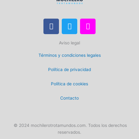
F
T
I
a
w
n
c
i
s
Aviso legal
e
t
t
b
t
a
Términos y condiciones legales
o
e
g
o
r
r
Política de privacidad
k
a
m
Política de cookies
Contacto
© 2024 mochilerotrotamundos.com. Todos los derechos
reservados.