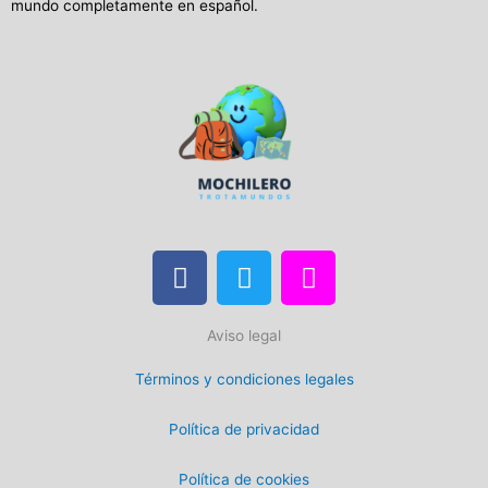
mundo completamente en español.
F
T
I
a
w
n
c
i
s
Aviso legal
e
t
t
b
t
a
Términos y condiciones legales
o
e
g
o
r
r
Política de privacidad
k
a
m
Política de cookies