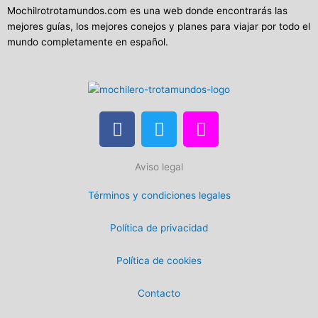
Mochilrotrotamundos.com es una web donde encontrarás las
mejores guías, los mejores conejos y planes para viajar por todo el
mundo completamente en español.
F
T
I
a
w
n
c
i
s
Aviso legal
e
t
t
b
t
a
Términos y condiciones legales
o
e
g
o
r
r
Política de privacidad
k
a
m
Política de cookies
Contacto