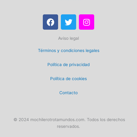
F
T
I
a
w
n
c
i
s
Aviso legal
e
t
t
b
t
a
Términos y condiciones legales
o
e
g
o
r
r
Política de privacidad
k
a
m
Política de cookies
Contacto
© 2024 mochilerotrotamundos.com. Todos los derechos
reservados.