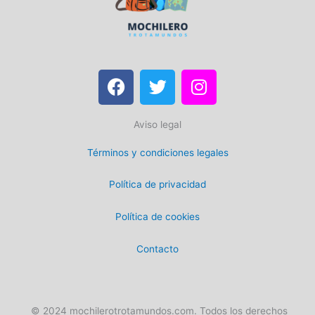
F
T
I
a
w
n
c
i
s
Aviso legal
e
t
t
b
t
a
Términos y condiciones legales
o
e
g
o
r
r
Política de privacidad
k
a
m
Política de cookies
Contacto
© 2024 mochilerotrotamundos.com. Todos los derechos