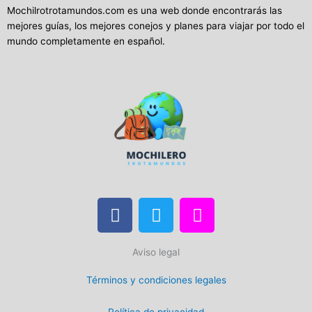
Mochilrotrotamundos.com es una web donde encontrarás las
mejores guías, los mejores conejos y planes para viajar por todo el
mundo completamente en español.
F
T
I
a
w
n
c
i
s
Aviso legal
e
t
t
b
t
a
Términos y condiciones legales
o
e
g
o
r
r