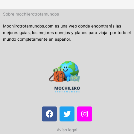
Sobre mochilerotrotamundos
Mochilrotrotamundos.com es una web donde encontrarás las
mejores guías, los mejores conejos y planes para viajar por todo el
mundo completamente en español.
F
T
I
a
w
n
c
i
s
Aviso legal
e
t
t