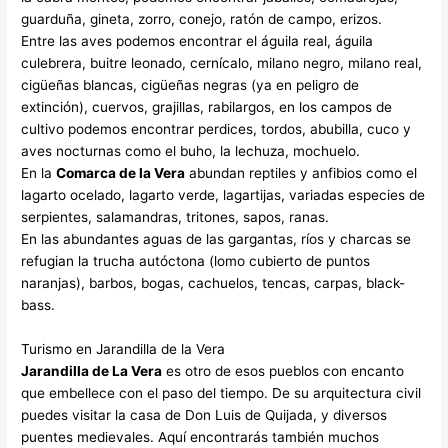
guarduña, gineta, zorro, conejo, ratón de campo, erizos.
Entre las aves podemos encontrar el águila real, águila
culebrera, buitre leonado, cernícalo, milano negro, milano real,
cigüeñas blancas, cigüeñas negras (ya en peligro de
extinción), cuervos, grajillas, rabilargos, en los campos de
cultivo podemos encontrar perdices, tordos, abubilla, cuco y
aves nocturnas como el buho, la lechuza, mochuelo.
En la
Comarca de la Vera
abundan reptiles y anfibios como el
lagarto ocelado, lagarto verde, lagartijas, variadas especies de
serpientes, salamandras, tritones, sapos, ranas.
En las abundantes aguas de las gargantas, ríos y charcas se
refugian la trucha autóctona (lomo cubierto de puntos
naranjas), barbos, bogas, cachuelos, tencas, carpas, black-
bass.
Turismo en Jarandilla de la Vera
Jarandilla de La Vera
es otro de esos pueblos con encanto
que embellece con el paso del tiempo. De su arquitectura civil
puedes visitar la casa de Don Luis de Quijada, y diversos
puentes medievales. Aquí encontrarás también muchos