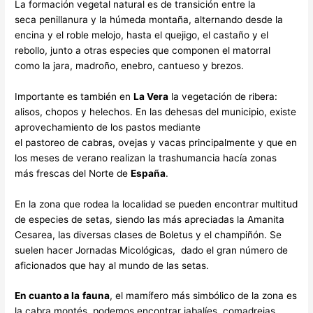
La formación vegetal natural es de transición entre la
seca penillanura y la húmeda montaña, alternando desde la
encina y el roble melojo, hasta el quejigo, el castaño y el
rebollo, junto a otras especies que componen el matorral
como la jara, madroño, enebro, cantueso y brezos.
Importante es también en
La Vera
la vegetación de ribera:
alisos, chopos y helechos. En las dehesas del municipio, existe
aprovechamiento de los pastos mediante
el pastoreo de cabras, ovejas y vacas principalmente y que en
los meses de verano realizan la trashumancia hacía zonas
más frescas del Norte de
España
.
En la zona que rodea la localidad se pueden encontrar multitud
de especies de setas, siendo las más apreciadas la Amanita
Cesarea, las diversas clases de Boletus y el champiñón. Se
suelen hacer Jornadas Micológicas, ​ dado el gran número de
aficionados que hay al mundo de las setas.
En cuanto a la
fauna
, el mamífero más simbólico de la zona es
la cabra montés, podemos encontrar jabalíes, comadrejas,