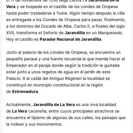
El 11 de noviembre de 1556 llega Carlos I a
Jarandilla de la
Vera
y se hospeda en el castillo de los condes de Oropesa
hasta poder trasladarse a Yuste. Algún tiempo después la villa
es entregada a los Condes de Oropesa para pasar, finalmente,
a los dominios del Ducado de Alba. Carlos II, a finales del siglo
XVII, transforma el Señorío de
Jarandilla
en un Marquesado.
Hoy el castillo es
Parador Nacional de Jarandilla
.
Junto al palacio de los condes de Oropesa, se encuentra un
pequeño parque y una fuente recuerda la que manda hacer el
Emperador en el paraje donde según la tradición le gustaba
estar junto a unos regatos de agua en el jardín de este
Palacio. A la caída del Antiguo Régimen la localidad se
constituyó en municipio constitucional en la región
de
Extremadura
.
Actualmente,
Jarandilla de La Vera
es una viva localidad
de
La Vera
cacereña, entre cuyos principales atractivos se
encuentra el tipismo de algunas de sus calles, los paisajes que
la rodean y sus monumentos.