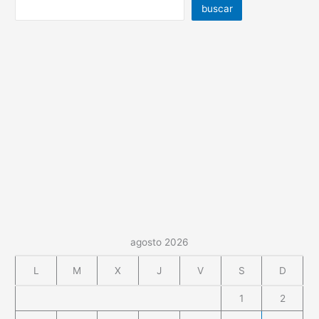
buscar
agosto 2026
L
M
X
J
V
S
D
1
2