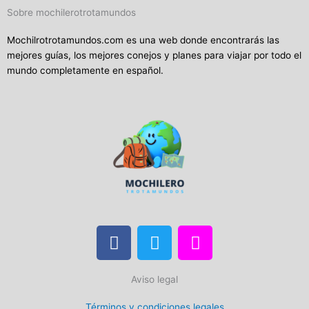
Sobre mochilerotrotamundos
Mochilrotrotamundos.com es una web donde encontrarás las
mejores guías, los mejores conejos y planes para viajar por todo el
mundo completamente en español.
F
T
I
a
w
n
c
i
s
Aviso legal
e
t
t
b
t
a
Términos y condiciones legales