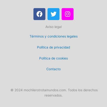
F
T
I
a
w
n
c
i
s
Aviso legal
e
t
t
b
t
a
Términos y condiciones legales
o
e
g
o
r
r
Política de privacidad
k
a
m
Política de cookies
Contacto
© 2024 mochilerotrotamundos.com. Todos los derechos
reservados.