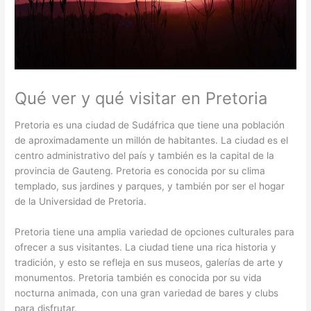
Qué ver y qué visitar en Pretoria
Pretoria es una ciudad de Sudáfrica que tiene una población
de aproximadamente un millón de habitantes. La ciudad es el
centro administrativo del país y también es la capital de la
provincia de Gauteng. Pretoria es conocida por su clima
templado, sus jardines y parques, y también por ser el hogar
de la Universidad de Pretoria.
Pretoria tiene una amplia variedad de opciones culturales para
ofrecer a sus visitantes. La ciudad tiene una rica historia y
tradición, y esto se refleja en sus museos, galerías de arte y
monumentos. Pretoria también es conocida por su vida
nocturna animada, con una gran variedad de bares y clubs
para disfrutar.