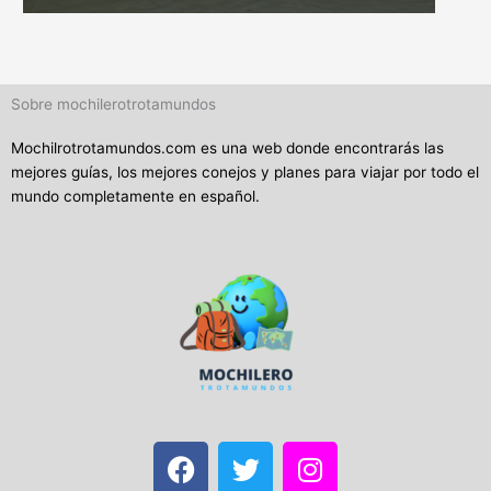
Sobre mochilerotrotamundos
Mochilrotrotamundos.com es una web donde encontrarás las
mejores guías, los mejores conejos y planes para viajar por todo el
mundo completamente en español.
F
T
I
a
w
n