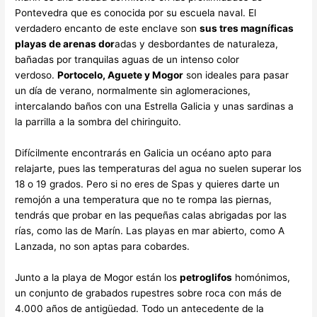
Pontevedra que es conocida por su escuela naval. El
verdadero encanto de este enclave son
sus tres magníficas
playas de arenas dor
adas y desbordantes de naturaleza,
bañadas por tranquilas aguas de un intenso color
verdoso.
Portocelo, Aguete y Mogor
son ideales para pasar
un día de verano, normalmente sin aglomeraciones,
intercalando baños con una Estrella Galicia y unas sardinas a
la parrilla a la sombra del chiringuito.
Difícilmente encontrarás en Galicia un océano apto para
relajarte, pues las temperaturas del agua no suelen superar los
18 o 19 grados. Pero si no eres de Spas y quieres darte un
remojón a una temperatura que no te rompa las piernas,
tendrás que probar en las pequeñas calas abrigadas por las
rías, como las de Marín. Las playas en mar abierto, como A
Lanzada, no son aptas para cobardes.
Junto a la playa de Mogor están los
petroglifos
homónimos,
un conjunto de grabados rupestres sobre roca con más de
4.000 años de antigüedad. Todo un antecedente de la