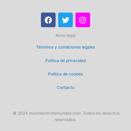
F
T
I
a
w
n
c
i
s
Aviso legal
e
t
t
b
t
a
Términos y condiciones legales
o
e
g
o
r
r
Política de privacidad
k
a
m
Política de cookies
Contacto
© 2024 mochilerotrotamundos.com. Todos los derechos
reservados.