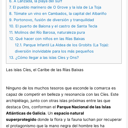
6.
A Lanzada, la playa del surf
7.
El pueblo marinero de O Grove y la isla de La Toja
8.
Tómate un vino en Cambados, la capital del Albariño
9.
Portonovo, fusión de diversión y tranquilidad
10.
El puerto de Baiona y el castro de Santa Tecla
11.
Molinos del Río Barosa, naturaleza pura
12.
Qué hacer con niños en las Rías Baixas
12.1.
Parque Infantil La Aldea de los Grobits (La Toja):
diversión inolvidable para los más pequeños
13.
¿Cómo llegar a las islas Cíes y Ons?
Las islas Cíes, el Caribe de las Rías Baixas
Ninguno de los muchos tesoros que esconde la comarca es
capaz de competir en belleza y resonancia con las Cíes. Este
archipiélago, junto con otras islas próximas entre las que
destaca Ons, conforman el
Parque Nacional de las Islas
Atlánticas de Galicia
. Un
espacio natural
superprotegido
donde la flora y la fauna luchan por recuperar
el protagonismo que la mano negra del hombre les ha