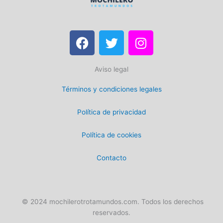
F
T
I
a
w
n
c
i
s
Aviso legal
e
t
t
b
t
a
Términos y condiciones legales
o
e
g
o
r
r
Política de privacidad
k
a
m
Política de cookies
Contacto
© 2024 mochilerotrotamundos.com. Todos los derechos
reservados.