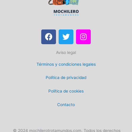
F
T
I
a
w
n
c
i
s
Aviso legal
e
t
t
b
t
a
Términos y condiciones legales
o
e
g
o
r
r
Política de privacidad
k
a
m
Política de cookies
Contacto
© 2024 mochilerotrotamundos.com. Todos los derechos