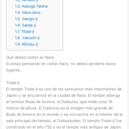
1.3.
Kasuga Taisha
1.4.
Nara-dera
1.5.
Gango-ji
1.6.
Saidai-ji
1.7.
Tōdai-ji
1.8.
Yakushi-ji
1.9.
Kōfuku-ji
Qué debes visitar en Nara
Si estás pensando en visitar Nara, no debes perderte estos
lugares:
Todai-ji
El templo Todai-ji es uno de los santuarios más importantes de
Japón y se encuentra en la ciudad de Nara. El templo alberga
el famoso Buda de bronce, el Daibutsu, que mide unos 16
metros de altura. El Daibutsu es la imagen más grande de
Buda de bronce en el mundo y se encuentra en el interior de la
sala principal del templo, el Daibutsuden. El templo Todai-ji fue
construido en el año 752 y es el templo más antiguo de Japón.