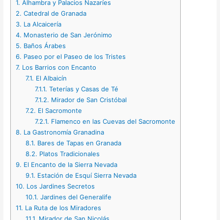
1.
Alhambra y Palacios Nazaríes
2.
Catedral de Granada
3.
La Alcaicería
4.
Monasterio de San Jerónimo
5.
Baños Árabes
6.
Paseo por el Paseo de los Tristes
7.
Los Barrios con Encanto
7.1.
El Albaicín
7.1.1.
Teterías y Casas de Té
7.1.2.
Mirador de San Cristóbal
7.2.
El Sacromonte
7.2.1.
Flamenco en las Cuevas del Sacromonte
8.
La Gastronomía Granadina
8.1.
Bares de Tapas en Granada
8.2.
Platos Tradicionales
9.
El Encanto de la Sierra Nevada
9.1.
Estación de Esquí Sierra Nevada
10.
Los Jardines Secretos
10.1.
Jardines del Generalife
11.
La Ruta de los Miradores
11.1.
Mirador de San Nicolás