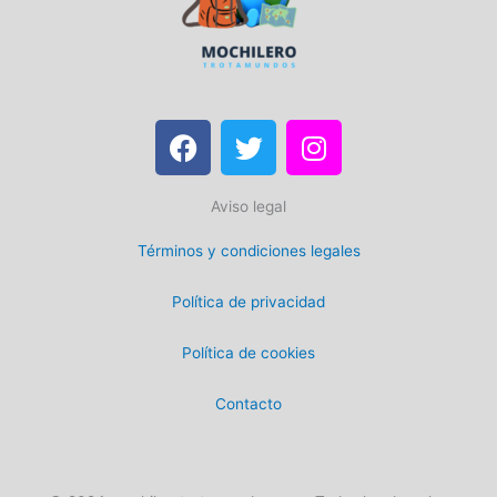
F
T
I
a
w
n
c
i
s
Aviso legal
e
t
t
b
t
a
Términos y condiciones legales
o
e
g
o
r
r
Política de privacidad
k
a
m
Política de cookies
Contacto