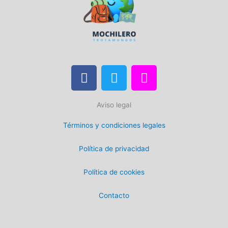
F
T
I
a
w
n
c
i
s
Aviso legal
e
t
t
b
t
a
Términos y condiciones legales
o
e
g
o
r
r
Política de privacidad
k
a
m
Política de cookies
Contacto