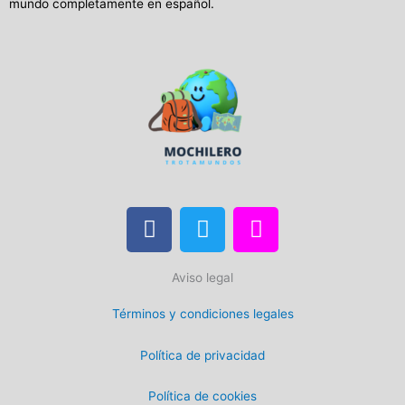
mundo completamente en español.
F
T
I
a
w
n
c
i
s
Aviso legal
e
t
t
b
t
a
Términos y condiciones legales
o
e
g
o
r
r
Política de privacidad
k
a
m
Política de cookies