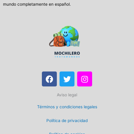
mundo completamente en español.
F
T
I
a
w
n
c
i
s
Aviso legal
e
t
t
b
t
a
Términos y condiciones legales
o
e
g
o
r
r
Política de privacidad
k
a