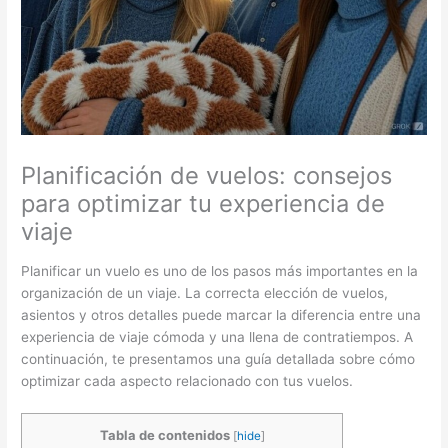
Planificación de vuelos: consejos
para optimizar tu experiencia de
viaje
Planificar un vuelo es uno de los pasos más importantes en la
organización de un viaje. La correcta elección de vuelos,
asientos y otros detalles puede marcar la diferencia entre una
experiencia de viaje cómoda y una llena de contratiempos. A
continuación, te presentamos una guía detallada sobre cómo
optimizar cada aspecto relacionado con tus vuelos.
Tabla de contenidos
[
hide
]