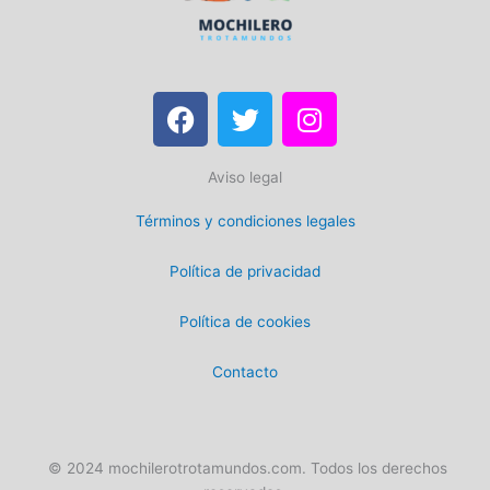
F
T
I
a
w
n
c
i
s
Aviso legal
e
t
t
b
t
a
Términos y condiciones legales
o
e
g
o
r
r
Política de privacidad
k
a
m
Política de cookies
Contacto
© 2024 mochilerotrotamundos.com. Todos los derechos