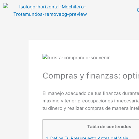
Ir
al
contenido
Compras y finanzas: optim
El manejo adecuado de tus finanzas durante 
máximo y tener preocupaciones innecesarias
tu dinero y realizar compras de manera inte
Tabla de contenidos
1.
Define Tu Presupuesto Antes del Viaje