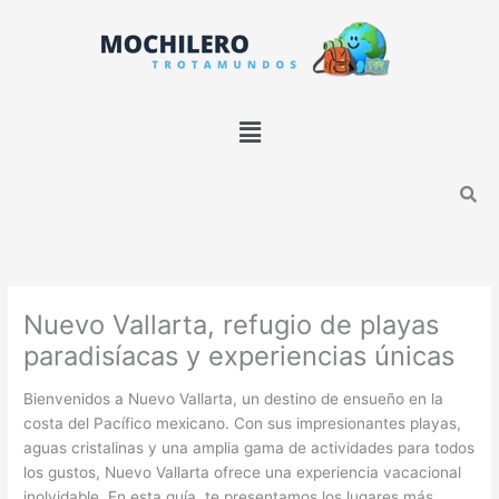
Ir
B
al
u
contenido
s
c
Menú
a
r
Nuevo Vallarta, refugio de playas
paradisíacas y experiencias únicas
Bienvenidos a Nuevo Vallarta, un destino de ensueño en la
costa del Pacífico mexicano. Con sus impresionantes playas,
aguas cristalinas y una amplia gama de actividades para todos
los gustos, Nuevo Vallarta ofrece una experiencia vacacional
inolvidable. En esta guía, te presentamos los lugares más