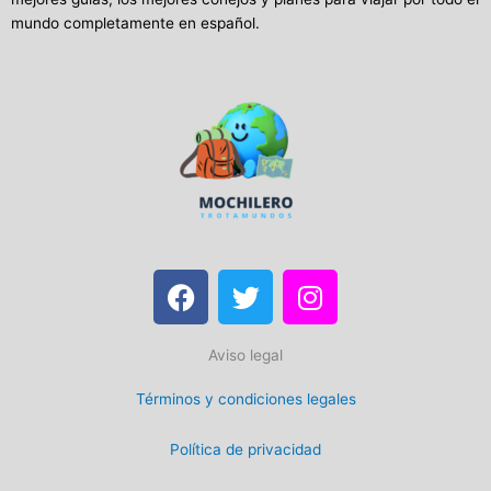
mundo completamente en español.
F
T
I
a
w
n
c
i
s
Aviso legal
e
t
t
b
t
a
Términos y condiciones legales
o
e
g
o
r
r
Política de privacidad
k
a