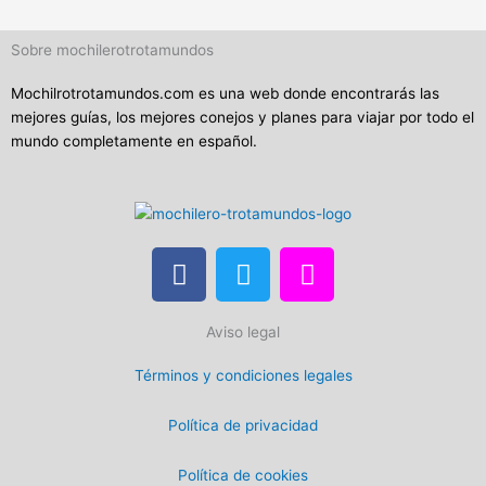
Sobre mochilerotrotamundos
Mochilrotrotamundos.com es una web donde encontrarás las
mejores guías, los mejores conejos y planes para viajar por todo el
mundo completamente en español.
F
T
I
a
w
n
c
i
s
Aviso legal
e
t
t
b
t
a
Términos y condiciones legales
o
e
g
o
r
r
Política de privacidad
k
a
m
Política de cookies