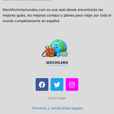
Mochilrotrotamundos.com es una web donde encontrarás las
mejores guías, los mejores conejos y planes para viajar por todo el
mundo completamente en español.
F
T
I
a
w
n
c
i
s
Aviso legal
e
t
t
b
t
a
Términos y condiciones legales
o
e
g