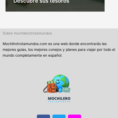
Descubre sus tesoros
Sobre mochilerotrotamundos
Mochilrotrotamundos.com es una web donde encontrarás las
mejores guías, los mejores conejos y planes para viajar por todo el
mundo completamente en español.
F
T
I