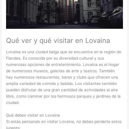
Qué ver y qué visitar en Lovaina
Lovaina es una ciudad belga que se encuentra en la región de
Flandes. Es conocida por su diversidad cultural y sus
numerosas opciones de entretenimiento. Lovaina es el hogar
de numerosos museos, galerías de arte y teatros. También
hay numerosos restaurantes, bares y clubs que ofrecen una
amplia variedad de comida y bebida. Los visitantes también
pueden disfrutar de una gran cantidad de actividades al aire
libre, como caminar por los hermosos parques y jardines de la
ciudad.
Qué debes visitar en Lovaina
Si estás pensando en visitar Lovaina, no debes perderte estos
lugares: