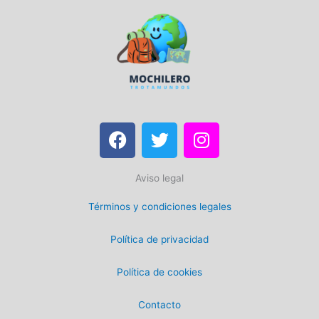
F
T
I
a
w
n
c
i
s
Aviso legal
e
t
t
b
t
a
Términos y condiciones legales
o
e
g
o
r
r
Política de privacidad
k
a
m
Política de cookies
Contacto