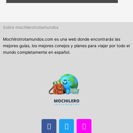
Sobre mochilerotrotamundos
Mochilrotrotamundos.com es una web donde encontrarás las
mejores guías, los mejores conejos y planes para viajar por todo el
mundo completamente en español.
F
T
I
a
w
n