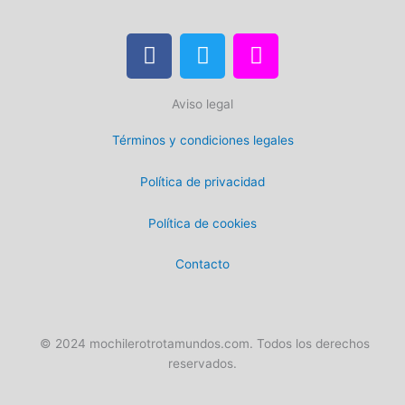
F
T
I
a
w
n
c
i
s
Aviso legal
e
t
t
b
t
a
Términos y condiciones legales
o
e
g
o
r
r
Política de privacidad
k
a
m
Política de cookies
Contacto
© 2024 mochilerotrotamundos.com. Todos los derechos
reservados.