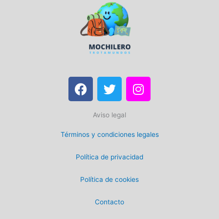
F
T
I
a
w
n
c
i
s
Aviso legal
e
t
t
b
t
a
Términos y condiciones legales
o
e
g
o
r
r
Política de privacidad
k
a
m
Política de cookies
Contacto