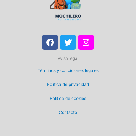
F
T
I
a
w
n
c
i
s
Aviso legal
e
t
t
b
t
a
Términos y condiciones legales
o
e
g
o
r
r
Política de privacidad
k
a
m
Política de cookies
Contacto